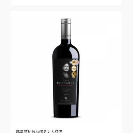
路易菲利普柏娜多夫人紅酒