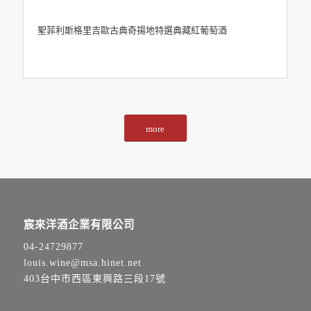
聖菲利斯格里吉歐古典奇揚地特選典藏紅葡萄酒
more
宸來洋酒企業有限公司
04-24729877
louis.wine@msa.hinet.net
403台中市西區東興路三段17號