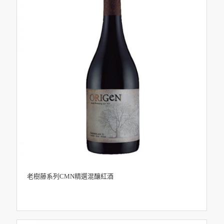
老樹藤系列CMN精選混釀紅酒