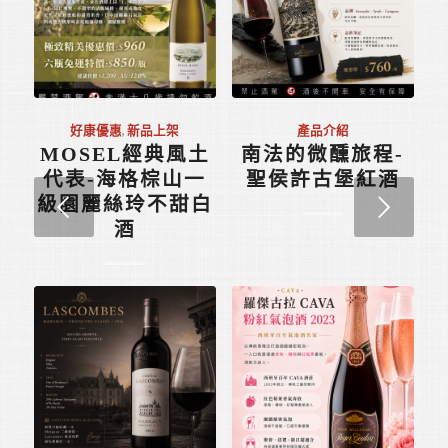
好康優惠
,
新品上架
產品介紹
MOSEL經典風土
南法的微醺旅程-
代表-海格棕山一
聖侯許古堡紅酒
下一頁
級園麗絲玲不甜白
酒