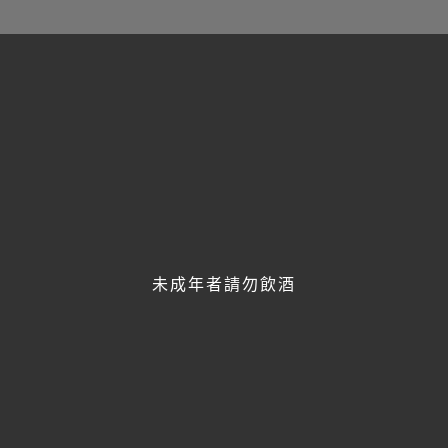
歡迎透過line與我們聯繫，
將有專人線上即時服務！
未成年者請勿飲酒
FACEBOOK