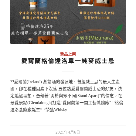
新品上架
愛爾蘭格倫達洛單一純麥威士忌
??愛爾蘭(Ireland) 蒸餾酒的發源地、曾經威士忌的最大生產
國，卻在種種因素下沒落 五位熱愛愛爾蘭威士忌的好友，決
定追逐理想，憑藉著"勇於與眾不同(Stand Apart)"的信念，在
最愛景點(Glendalough)打造"愛爾蘭第一間工藝蒸餾廠" ‼️格倫
達洛蒸餾廠誕生‼️ ?榮獲Whisky…
2021年4月6日