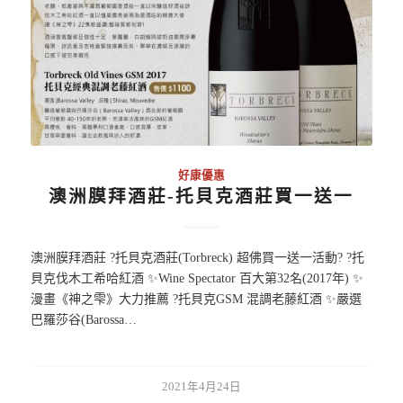
好康優惠
澳洲膜拜酒莊-托貝克酒莊買一送一
澳洲膜拜酒莊 ?托貝克酒莊(Torbreck) 超佛買一送一活動? ?️托
貝克伐木工希哈紅酒 ✨Wine Spectator 百大第32名(2017年) ✨
漫畫《神之雫》大力推薦 ?️托貝克GSM 混調老藤紅酒 ✨嚴選
巴羅莎谷(Barossa…
2021年4月24日