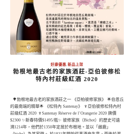
好康優惠
,
新品上架
勃根地最古老的家族酒莊-亞伯彼修松
特內村莊級紅酒 2020
🌳勃根地最古老的家族酒莊之一 《亞柏彼修家族》 🌟伯恩丘
的最南端的精華🌟 《松特內 Santenay》 🍷亞伯彼修松特內村
莊級紅酒 2020 🍷Santenay Réserve de l’Orangerie 2020 牌價
$2300 ✨新春特價$1495/瓶✨ 彼修家族（Bichot）的歷史可遠
溯1214年，他們於1350年定居於布根地。並以「雌鹿」
（biche）為其家徽。 於1831年開始從事酒商生意，而後於渥