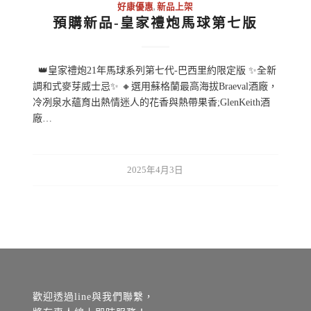
好康優惠
,
新品上架
預購新品-皇家禮炮馬球第七版
👑皇家禮炮21年馬球系列第七代-巴西里約限定版 ✨全新
調和式麥芽威士忌✨ 🔸選用蘇格蘭最高海拔Braeval酒廠，
冷冽泉水蘊育出熱情迷人的花香與熱帶果香;GlenKeith酒
廠…
2025年4月3日
歡迎透過line與我們聯繫，