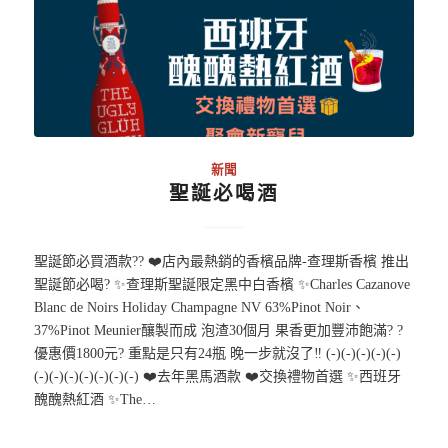
新聞
聖誕必喝酒
聖誕節必買酒款?? ❤️店內最熱銷的香檳品牌-查理斯香檳 推出
聖誕節必喝? ✨查理斯聖誕限定黑中白香檳 ✨Charles Cazanove
Blanc de Noirs Holiday Champagne NV 63%Pinot Noir、
37%Pinot Meunier釀製而成 泡渣30個月 果香更加豐沛飽滿? ?
優惠價1800元? 重點是只有24瓶 晚一步就沒了‼️ (-)(-)(-)(-)(-)
(-)(-)(-)(-)(-)(-)(-) ❤️去年黑馬酒款 ❤️交換禮物首選 ✨西班牙
醜醜熱紅酒 ✨The…