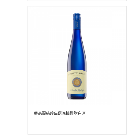
藍晶麗絲玲串選晚摘微甜白酒