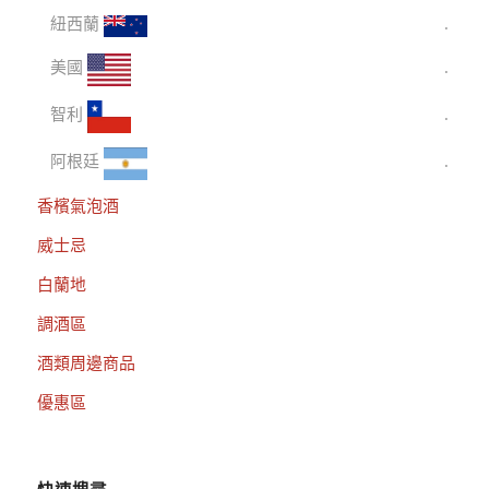
紐西蘭
美國
智利
阿根廷
香檳氣泡酒
威士忌
白蘭地
調酒區
酒類周邊商品
優惠區