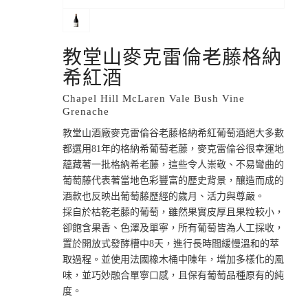
教堂山麥克雷倫老藤格納
希紅酒
Chapel Hill McLaren Vale Bush Vine
Grenache
教堂山酒廠麥克雷倫谷老藤格納希紅葡萄酒絕大多數
都選用81年的格納希葡萄老藤，麥克雷倫谷很幸運地
蘊藏著一批格納希老藤，這些令人崇敬、不易彎曲的
葡萄藤代表著當地色彩豐富的歷史背景，釀造而成的
酒款也反映出葡萄藤歷經的歲月、活力與尊嚴。
採自於枯乾老藤的葡萄，雖然果實皮厚且果粒較小，
卻飽含果香、色澤及單寧，所有葡萄皆為人工採收，
置於開放式發酵槽中8天，進行長時間緩慢溫和的萃
取過程。並使用法國橡木桶中陳年，增加多樣化的風
味，並巧妙融合單寧口感，且保有葡萄品種原有的純
度。