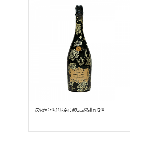
皮裘菈朵酒莊扶桑花蜜思嘉微甜氣泡酒