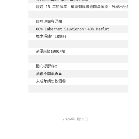
經過 15 年的陳年，單寧如絲絨般圓潤順滑，展現出完美的熟成
經典波爾多混釀

60% Cabernet Sauvignon、43% Merlot

橡木桶陳年18個月

💰優惠價$900/瓶

貼心提醒😘❣️

酒後不開車🚫🚘

未成年請勿飲酒🔞
2026年3月13日
/