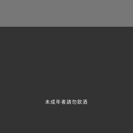
歡迎透過line與我們聯繫，
將有專人線上即時服務！
未成年者請勿飲酒