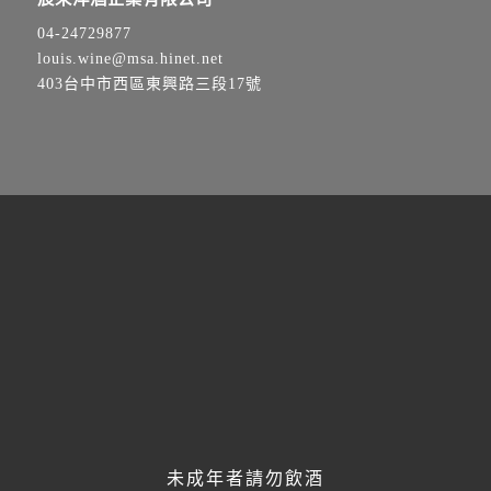
04-24729877
louis.wine@msa.hinet.net
403台中市西區東興路三段17號
歡迎透過line與我們聯繫，
將有專人線上即時服務！
未成年者請勿飲酒