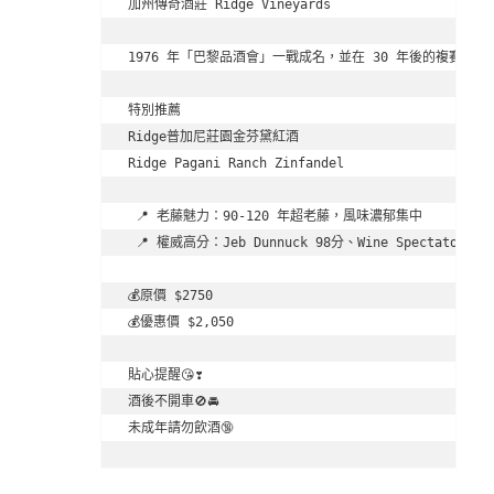
加州傳奇酒莊 Ridge Vineyards

1976 年「巴黎品酒會」一戰成名，並在 30 年後的複賽中勇
特別推薦

Ridge普加尼莊園金芬黛紅酒

Ridge Pagani Ranch Zinfandel

 📍 老藤魅力：90-120 年超老藤，風味濃郁集中

 📍 權威高分：Jeb Dunnuck 98分、Wine Spectator 95分
💰原價 $2750

💰優惠價 $2,050

貼心提醒😘❣️

酒後不開車🚫🚘

未成年請勿飲酒🔞