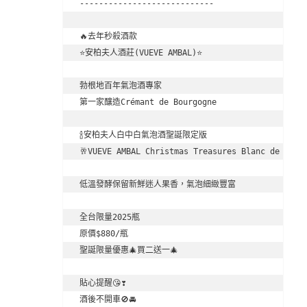
----------------------------

🔥去年秒殺酒款

⭐️安柏夫人酒莊(VUEVE AMBAL)⭐️

勃根地百年氣泡酒專家

第一家釀造Crémant de Bourgogne

🍾安柏夫人白中白氣泡酒聖誕限定版

🥂VUEVE AMBAL Christmas Treasures Blanc de blacn
低溫發酵保留新鮮迷人果香，氣泡細緻豐富

全台限量2025瓶

原價$880/瓶

聖誕限量優惠🎄買二送一🎄

貼心提醒😘❣️

酒後不開車🚫🚘
