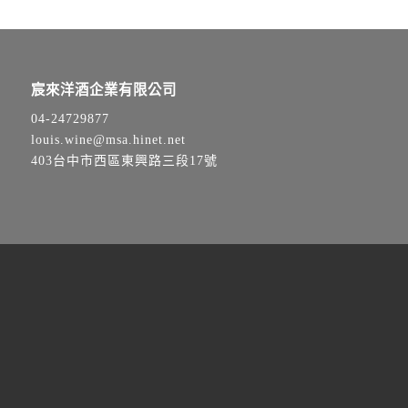
宸來洋酒企業有限公司
04-24729877
louis.wine@msa.hinet.net
403台中市西區東興路三段17號
歡迎透過line與我們聯繫，
將有專人線上即時服務！