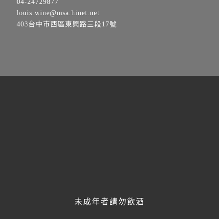
04-24729877
louis.wine@msa.hinet.net
403台中市西區東興路三段17號
歡迎透過line與我們聯繫，
將有專人線上即時服務！
未成年者請勿飲酒