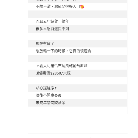
不酸不澀，濃郁又很好入口
而且去年缺貨一整年

很多人想買還買不到

現在有貨了

想放鬆一下的時候，它真的很適合

🍷義大利羅恰布納風乾葡萄紅酒

💰優惠價$2850/六瓶

貼心提醒😘❣️

酒後不開車🚫🚘

未成年請勿飲酒🔞