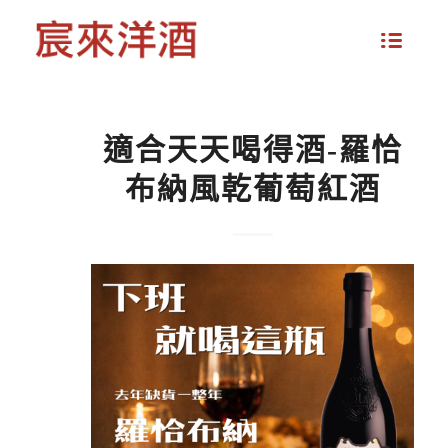
適合天天喝得酒-羅恰
布納風乾葡萄紅酒