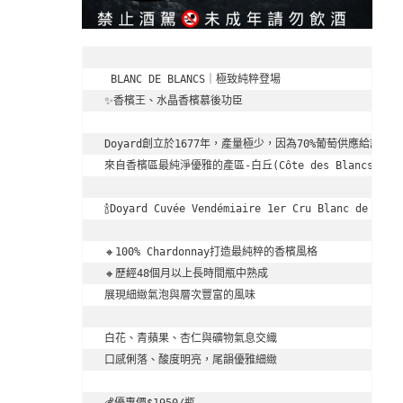
 BLANC DE BLANCS｜極致純粹登場

✨香檳王、水晶香檳慕後功臣

Doyard創立於1677年，產量極少，因為70%葡萄供應給許多頂
來自香檳區最純淨優雅的產區-白丘(Côte des Blancs)
🍾Doyard Cuvée Vendémiaire 1er Cru Blanc de Blanc
🔸100% Chardonnay打造最純粹的香檳風格

🔸歷經48個月以上長時間瓶中熟成

展現細緻氣泡與層次豐富的風味

白花、青蘋果、杏仁與礦物氣息交織

口感俐落、酸度明亮，尾韻優雅細緻

💰優惠價$1950/瓶
