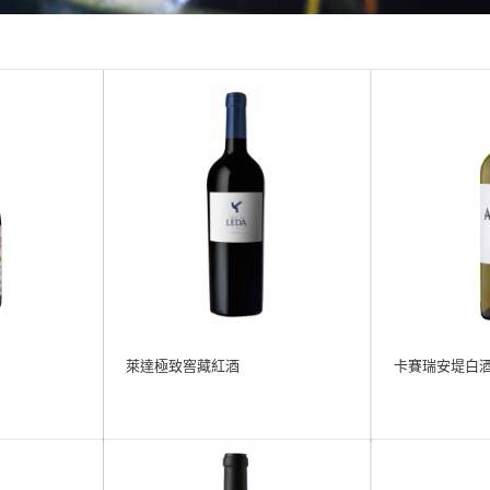
萊達極致窖藏紅酒
卡賽瑞安堤白