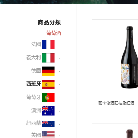
商品分類
葡萄酒
法國
義大利
德國
西班牙
葡萄牙
蒙卡優酒莊抽象紅酒
澳洲
紐西蘭
美國