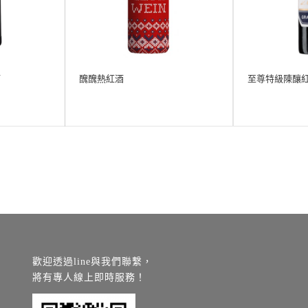
酒
醜醜熱紅酒
至尊特級陳釀
歡迎透過line與我們聯繫，
將有專人線上即時服務！