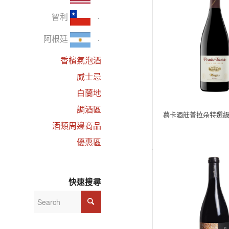
智利
阿根廷
香檳氣泡酒
威士忌
白蘭地
調酒區
慕卡酒莊普拉朵特選
酒類周邊商品
優惠區
快速搜尋